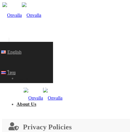
English
ไทย
Home
PRIVACY POLICY
About Us
HOME
Privacy Policies
Onvalla History