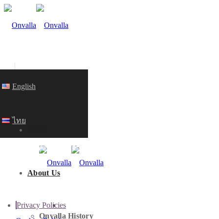
English
ไทย
Home
PRIVACY POLICY
About Us
Privacy Policies
HOME
Onvalla History