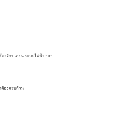
ื่องจักร เครน ระบบไฟฟ้า ฯลฯ
กต้องครบถ้วน