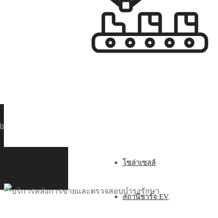
รอกและเครน
ติดต่อเรา
รอก
เครน ออนวัลล่า
ish
พลังงานไร้ขีดจำกัด
โซล่าเซลล์
สถานีชาร์จ EV