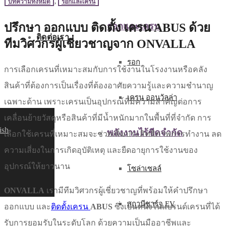
บทความทั้งหมด
,
รอกและเครน
ปรึกษา ออกแบบ ติดตั้ง เครน ABUS ด้วย
รอกและเครน
ติดต่อเรา
ทีมวิศวกรผู้เชี่ยวชาญจาก ONVALLA
รอก
การเลือกเครนที่เหมาะสมกับการใช้งานในโรงงานหรือคลัง
สินค้าที่ต้องการเป็นเรื่องที่ต้องอาศัยความรู้และความชำนาญ
เครน ออนวัลล่า
เฉพาะด้าน เพราะเครนเป็นอุปกรณ์ที่มีความสำคัญต่อการ
เคลื่อนย้ายวัสดุหรือสินค้าที่มีน้ำหนักมากในพื้นที่ที่จำกัด การ
ish
พลังงานไร้ขีดจำกัด
เลือกใช้เครนที่เหมาะสมจะช่วยเพิ่มประสิทธิภาพการทำงาน ลด
ความเสี่ยงในการเกิดอุบัติเหตุ และยืดอายุการใช้งานของ
อุปกรณ์ให้ยาวนาน
โซล่าเซลล์
ONVALLA
เรามีทีมวิศวกรผู้เชี่ยวชาญที่พร้อมให้คำปรึกษา
สถานีชาร์จ EV
ออกแบบ และ
ติดตั้งเครน
ABUS
ซึ่งเป็นหนึ่งในแบรนด์เครนที่ได้
รับการยอมรับในระดับโลก ด้วยความเป็นมืออาชีพและ