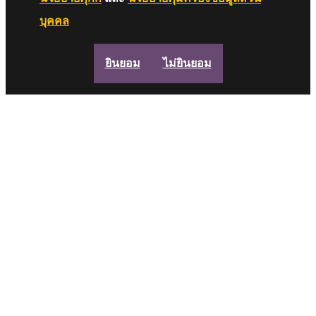
บุคคล
ยินยอม
ไม่ยินยอม