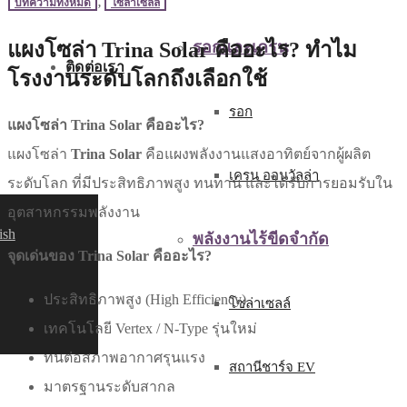
บทความทั้งหมด
,
โซล่าเซลล์
แผงโซล่า Trina Solar คืออะไร? ทำไม
รอกและเครน
ติดต่อเรา
โรงงานระดับโลกถึงเลือกใช้
รอก
แผงโซล่า Trina Solar คืออะไร?
แผงโซล่า
Trina Solar
คือแผงพลังงานแสงอาทิตย์จากผู้ผลิต
เครน ออนวัลล่า
ระดับโลก ที่มีประสิทธิภาพสูง ทนทาน และได้รับการยอมรับใน
อุตสาหกรรมพลังงาน
ish
พลังงานไร้ขีดจำกัด
จุดเด่นของ Trina Solar คืออะไร?
ประสิทธิภาพสูง (High Efficiency)
โซล่าเซลล์
เทคโนโลยี Vertex / N-Type รุ่นใหม่
ทนต่อสภาพอากาศรุนแรง
สถานีชาร์จ EV
มาตรฐานระดับสากล