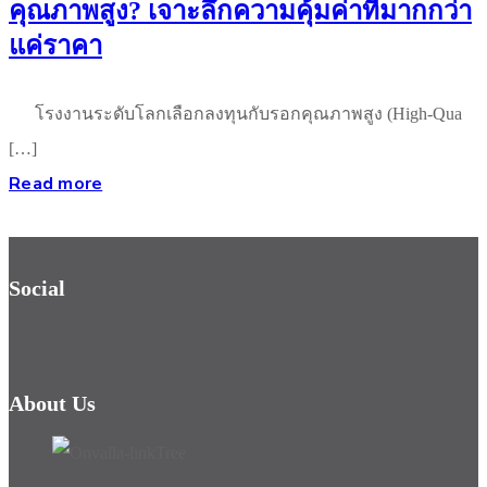
คุณภาพสูง? เจาะลึกความคุ้มค่าที่มากกว่า
แค่ราคา
โรงงานระดับโลกเลือกลงทุนกับรอกคุณภาพสูง (High-Qua
[…]
Read more
Social
About Us