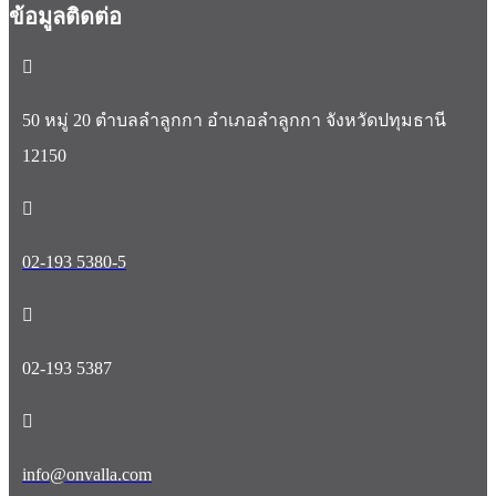
ข้อมูลติดต่อ
50 หมู่ 20 ตำบลลำลูกกา อำเภอลำลูกกา จังหวัดปทุมธานี
12150
02-193 5380-5
02-193 5387
info@onvalla.com