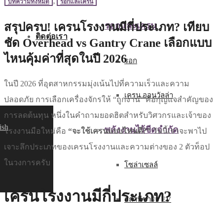
บทความทั้งหมด
,
รอกและเครน
สรุปครบ! เครนโรงงานมีกี่ประเภท? เทียบ
รอกและเครน
ติดต่อเรา
ชัด Overhead vs Gantry Crane เลือกแบบ
ไหนคุ้มค่าที่สุดในปี 2026
รอก
ในปี 2026 ที่อุตสาหกรรมมุ่งเน้นไปที่ความเร็วและความ
เครน ออนวัลล่า
ปลอดภัย การเลือกเครื่องจักรให้ “ถูกงาน” คือกุญแจสำคัญของ
การลดต้นทุน หนึ่งในคำถามยอดฮิตสำหรับวิศวกรและเจ้าของ
ish
พลังงานไร้ขีดจำกัด
โรงงานมือใหม่คือ
“จะใช้เครนแบบไหนดี?”
วันนี้เราจะพาไป
เจาะลึกประเภทของเครนโรงงานและความต่างของ 2 ตัวท็อป
ในวงการครับ
โซล่าเซลล์
เครนโรงงานมีกี่ประเภท?
สถานีชาร์จ EV