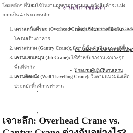
โดยหลักๆ ที่นิยมใช้ในงานอุตสาหกรรมและคลังสินค้าจะแบ่ง
งานบริการของเรา
ออกเป็น 4 ประเภทหลัก:
บริการหลังการขายและตรวจสอ
เครนเหนือศีรษะ (Overhead Crane):
วิ่งบนรางที่ยึดกับ
โครงสร้างอาคาร
เครนสนาม (Gantry Crane):
มีขาตั้งในตัว วิ่งบนรางที่พื้น
อะไหล่ทางเลือกสำหรับเครนทุ
เครนแขนหมุน (Jib Crane):
ใช้สำหรับยกงานเฉพาะจุด
พื้นที่จำกัด
ฝึกอบรมผู้ปฏิบัติงานเครน
เครนติดผนัง (Wall Travelling Crane):
วิ่งตามแนวผนังเพื่อ
ประหยัดพื้นที่การทำงาน
บทความ
ติดต่อเรา
เจาะลึก: Overhead Crane vs.
Gantry Crane ต่างกันอย่างไร?