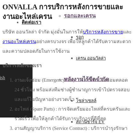
ONVALLA การบริการหลังการขายและ
งานอะไหล่เครน
รอกและเครน
ติดต่อเรา
บริษัท ออนวัลล่า จำกัด มุ่งมั่นในการให้
บริการหลังการขาย
และ
รอก
งานอะไหล่เครน
อย่างครบวงจร เพื่อให้ลูกค้าได้รับความสะดวก
และความปลอดภัยในการใช้งาน
เครน ออนวัลล่า
บริการหลักของเรา
ish
พลังงานไร้ขีดจำกัด
งานแจ้งซ่อม (Emergency
Call
) : บริการรับแจ้งซ่อมตลอด
24 ชั่วโมง พร้อมส่งทีมช่างผู้ชำนาญการเข้าไปตรวจสอบ
และแก้ไขปัญหาอย่างรวดเร็ว
โซล่าเซลล์
อะไหล่ (Spare Parts) : การจัดเตรียมอะไหล่ที่ครบครันและ
รวดเร็ว เพื่อให้ลูกค้าได้รับการบริการที่ดีที่สุด
สถานีชาร์จ EV
งานสัญญาบริการ (Service Contract
) : บริการบำรุงรักษา