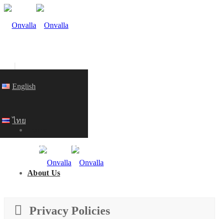
English
ไทย
Home
PRIVACY POLICY
About Us
HOME
Privacy Policies
Onvalla History