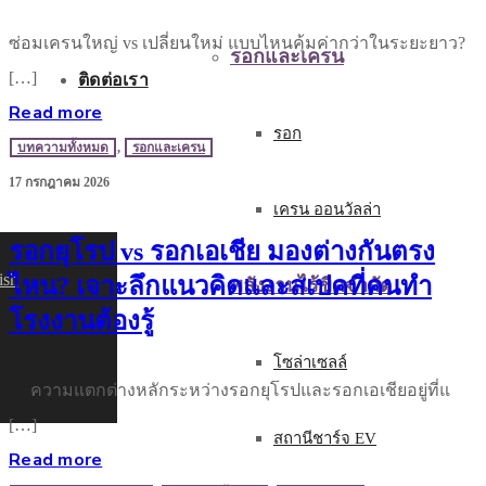
ซ่อมเครนใหญ่ vs เปลี่ยนใหม่ แบบไหนคุ้มค่ากว่าในระยะยาว?
รอกและเครน
[…]
ติดต่อเรา
Read more
รอก
บทความทั้งหมด
,
รอกและเครน
17 กรกฎาคม 2026
เครน ออนวัลล่า
รอกยุโรป vs รอกเอเชีย มองต่างกันตรง
ish
ไหน? เจาะลึกแนวคิดและสเปคที่คนทำ
พลังงานไร้ขีดจำกัด
โรงงานต้องรู้
โซล่าเซลล์
ความแตกต่างหลักระหว่างรอกยุโรปและรอกเอเชียอยู่ที่แ
[…]
สถานีชาร์จ EV
Read more